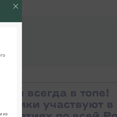
его
Мы всегда в топе!
удники участвуют в
и из
приятиях по всей Ро