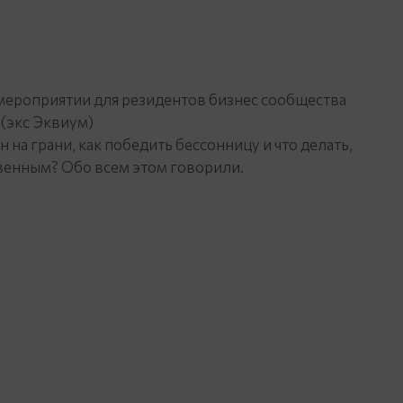
мероприятии для резидентов бизнес сообщества
экс Эквиум)
 на грани, как победить бессонницу и что делать,
венным? Обо всем этом говорили.