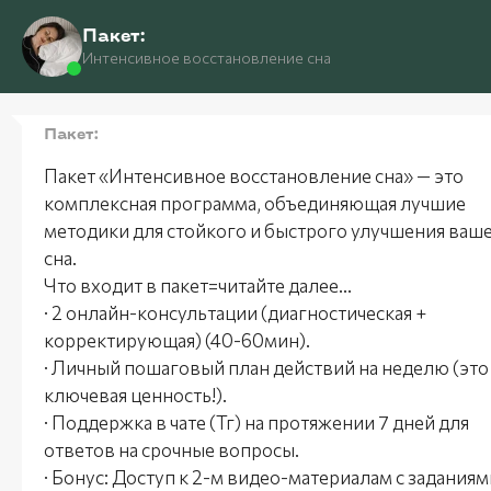
Пакет:
Company
Интенсивное восстановление сна
Пакет:
Пакет «Интенсивное восстановление сна» — это
ЦЕНТР ЗДОРОВОГО СНА
комплексная программа, объединяющая лучшие
методики для стойкого и быстрого улучшения ваш
сна.
Что входит в пакет=читайте далее...
· 2 онлайн-консультации (диагностическая +
корректирующая) (40-60мин).
· Личный пошаговый план действий на неделю (это
ключевая ценность!).
· Поддержка в чате (Тг) на протяжении 7 дней для
Наши сотр
ответов на срочные вопросы.
· Бонус: Доступ к 2-м видео-материалам с заданиям
меро