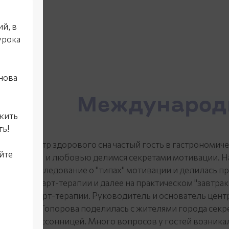
й, в
урока
снова
Международн
 жить
ть!
Центр здорового сна частый гость в гастрономич
йте
и любовью делимся секретами мотивации. Н
исследование о "типах" мотивации и делилась п
про арт-терапии и далее на практическом "завтра
арт-терапии. Руководитель и основатель цент
Топорова поделилась с жителями города секр
бессонницей. Много вопросов у гостей возникал