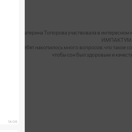
Екатерина Топорова участвовала в интересном 
ИМПАКТУМ (
У ребят накопилось много вопросов: что такое сон
чтобы сон был здоровым и качест
14:06