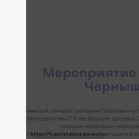
Мероприятие 
Черныш
Клинический сомнолог Екатерина Топорова и нут
преподавателям СГУ про формулу здоровья. Он
полезные материалы с мероприя
канал
https://t.me/etalonzdoroviya
и пишите в к