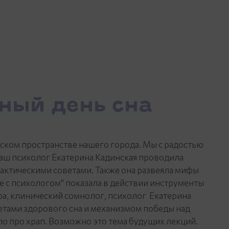
ый день сна
еском пространстве нашего города. Мы с радостью
аш психолог Екатерина Кадинская проводила
рактическими советами. Также она развеяла мифы
ке с психологом" показала в действии инструменты
ра, клинический сомнолог, психолог Екатерина
етами здорового сна и механизмом победы над
о про храп. Возможно это тема будущих лекций.