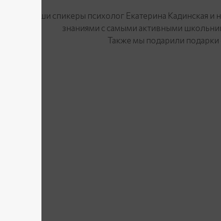
Наши спикеры психолог Екатерина Кадинская и 
знаниями с самыми активными школьник
Также мы подарили подарки 