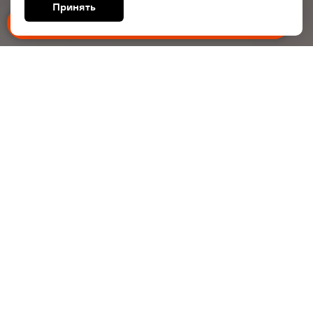
Принять
Мечтаешь о глубоком сне, но
не хочешь тратить много